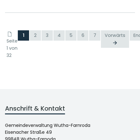
1
2
3
4
5
6
7
Vorwärts
En
Seite
1 von
32
Anschrift & Kontakt
Gemeindeverwaltung Wutha-Farnroda
Eisenacher Straße 49
99848 Wutha-Farnoda