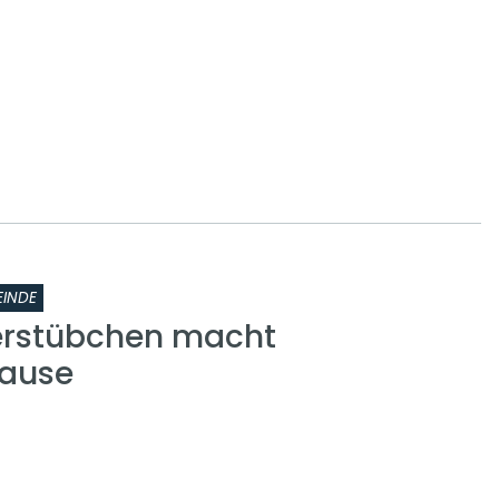
INDE
erstübchen macht
ause