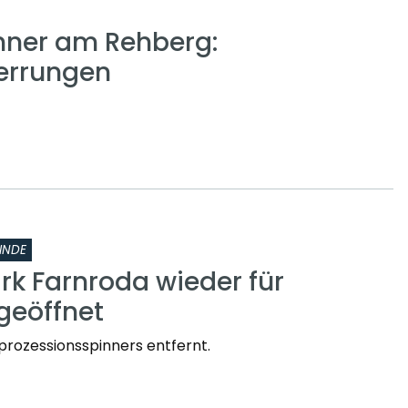
nner am Rehberg:
errungen
INDE
rk Farnroda wieder für
geöffnet
prozessionsspinners entfernt.