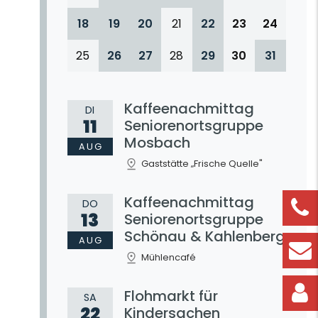
18
19
20
21
22
23
24
25
26
27
28
29
30
31
Kaffeenachmittag
DI
11
Seniorenortsgruppe
Mosbach
AUG
Gaststätte „Frische Quelle"
Kaffeenachmittag
DO
13
Seniorenortsgruppe
Schönau & Kahlenberg
AUG
Mühlencafé
Flohmarkt für
SA
22
Kindersachen