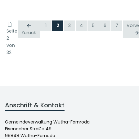
1
2
3
4
5
6
7
Vorw
Seite
Zurück
2
von
32
Anschrift & Kontakt
Gemeindeverwaltung Wutha-Farnroda
Eisenacher Straße 49
99848 Wutha-Farnoda