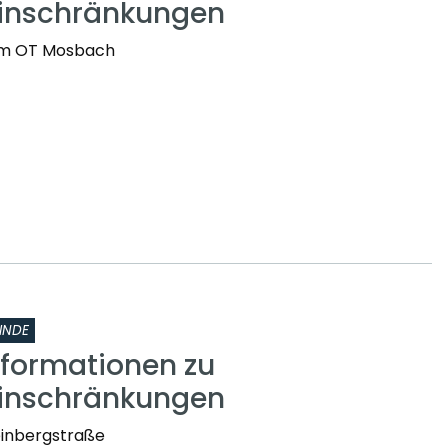
einschränkungen
t im OT Mosbach
INDE
nformationen zu
einschränkungen
einbergstraße