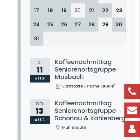
17
18
19
20
21
22
23
24
25
26
27
28
29
30
31
Kaffeenachmittag
DI
11
Seniorenortsgruppe
Mosbach
AUG
Gaststätte „Frische Quelle"
Kaffeenachmittag
DO
13
Seniorenortsgruppe
Schönau & Kahlenberg
AUG
Mühlencafé