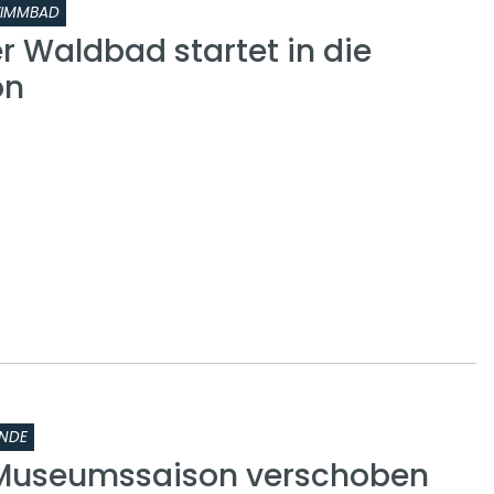
IMMBAD
 Waldbad startet in die
on
NDE
 Museumssaison verschoben