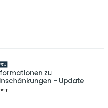
NDE
nformationen zu
inschänkungen - Update
nberg