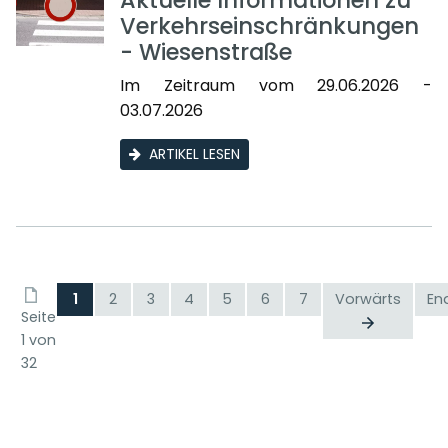
Aktuelle Informationen zu
Verkehrseinschränkungen
- Wiesenstraße
Im Zeitraum vom 29.06.2026 -
03.07.2026
ARTIKEL LESEN
1
2
3
4
5
6
7
Vorwärts
En
Seite
1 von
32