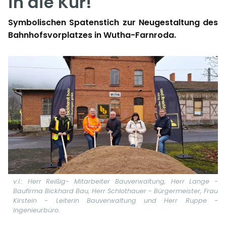
in die Kur!
Symbolischen Spatenstich zur Neugestaltung des
Bahnhofsvorplatzes in Wutha-Farnroda.
v.l.: Herr Reißig- Mitarbeiter Bauverwaltung, Herr Lange -
Baufirma Bickhard Bau, Herr Schlothauer - Bürgermeister, Frau
Kirstein - Leiterin Bauverwaltung und Herr Ruppe -
Ingenieurbüro.