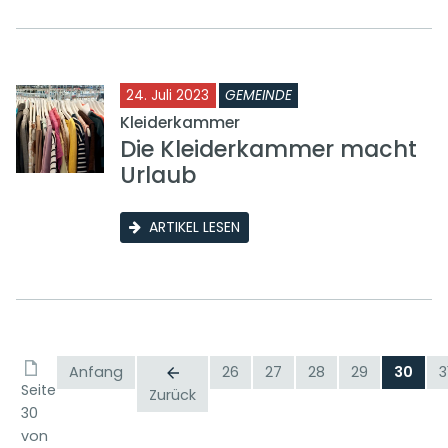
24. Juli 2023
GEMEINDE
Kleiderkammer
Die Kleiderkammer macht
Urlaub
ARTIKEL LESEN
Anfang
26
27
28
29
30
3
Seite
Zurück
30
von