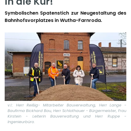
in die Kur!
Symbolischen Spatenstich zur Neugestaltung des
Bahnhofsvorplatzes in Wutha-Farnroda.
v.l.: Herr Reißig- Mitarbeiter Bauverwaltung, Herr Lange -
Baufirma Bickhard Bau, Herr Schlothauer - Bürgermeister, Frau
Kirstein - Leiterin Bauverwaltung und Herr Ruppe -
Ingenieurbüro.