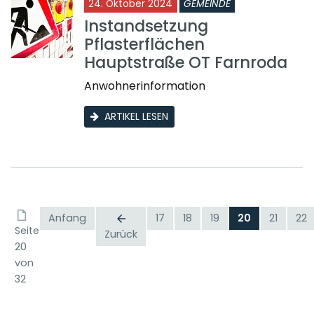
24. Oktober 2024
GEMEINDE
Instandsetzung
Pflasterflächen
Hauptstraße OT Farnroda
Anwohnerinformation
ARTIKEL LESEN
Anfang
17
18
19
20
21
22
Seite
Zurück
20
von
32