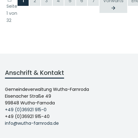
1
2
3
4
5
6
7
Vorwärts
En
Seite
1 von
32
Anschrift & Kontakt
Gemeindeverwaltung Wutha-Farnroda
Eisenacher Straße 49
99848 Wutha-Farnoda
+49 (0)36921 915-0
+49 (0)36921 915-40
info@wutha-farnroda.de