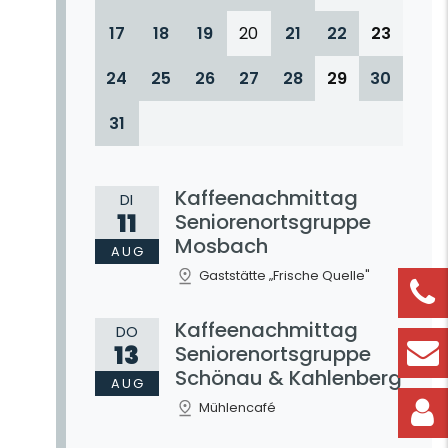
17
18
19
20
21
22
23
24
25
26
27
28
29
30
31
Kaffeenachmittag
DI
11
Seniorenortsgruppe
Mosbach
AUG
Gaststätte „Frische Quelle"
Kaffeenachmittag
DO
13
Seniorenortsgruppe
Schönau & Kahlenberg
AUG
Mühlencafé