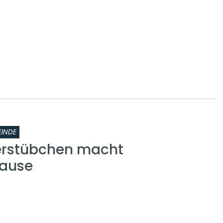
INDE
erstübchen macht
ause