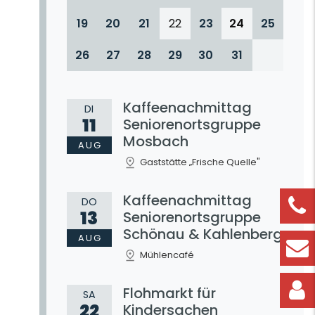
19
20
21
22
23
24
25
26
27
28
29
30
31
Kaffeenachmittag
DI
11
Seniorenortsgruppe
Mosbach
AUG
Gaststätte „Frische Quelle"
Kaffeenachmittag
DO
13
Seniorenortsgruppe
Schönau & Kahlenberg
AUG
Mühlencafé
Flohmarkt für
SA
22
Kindersachen