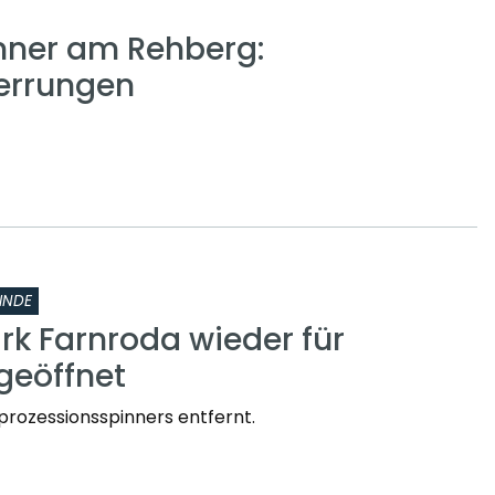
nner am Rehberg:
errungen
INDE
rk Farnroda wieder für
geöffnet
prozessionsspinners entfernt.