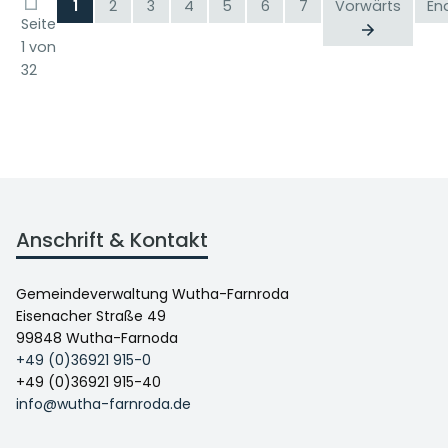
1
2
3
4
5
6
7
Vorwärts
En
Seite
1 von
32
Anschrift & Kontakt
Gemeindeverwaltung Wutha-Farnroda
Eisenacher Straße 49
99848 Wutha-Farnoda
+49 (0)36921 915-0
+49 (0)36921 915-40
info@wutha-farnroda.de