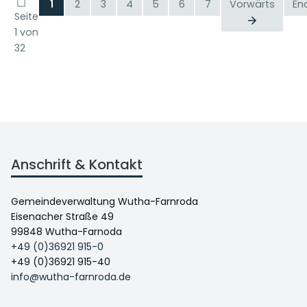
1
2
3
4
5
6
7
Vorwärts
En
Seite
1 von
32
Anschrift & Kontakt
Gemeindeverwaltung Wutha-Farnroda
Eisenacher Straße 49
99848 Wutha-Farnoda
+49 (0)36921 915-0
+49 (0)36921 915-40
info@wutha-farnroda.de