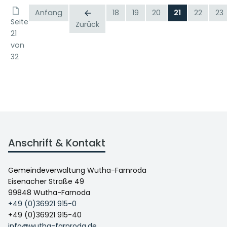
Anfang
18
19
20
21
22
23
Seite
Zurück
21
von
32
Anschrift & Kontakt
Gemeindeverwaltung Wutha-Farnroda
Eisenacher Straße 49
99848 Wutha-Farnoda
+49 (0)36921 915-0
+49 (0)36921 915-40
info@wutha-farnroda.de