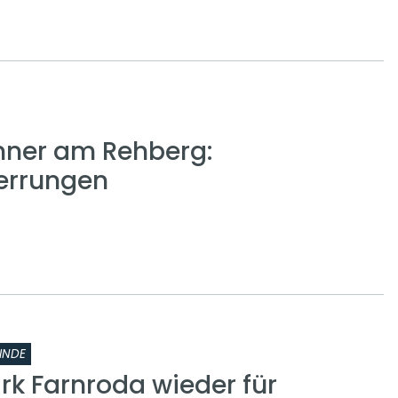
nner am Rehberg:
errungen
INDE
rk Farnroda wieder für