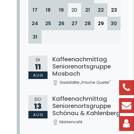
17
18
19
20
21
22
23
24
25
26
27
28
29
30
31
Kaffeenachmittag
DI
11
Seniorenortsgruppe
Mosbach
AUG
Gaststätte „Frische Quelle"
Kaffeenachmittag
DO
13
Seniorenortsgruppe
Schönau & Kahlenberg
AUG
Mühlencafé