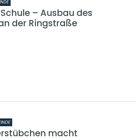
INDE
r Schule – Ausbau des
n der Ringstraße
INDE
erstübchen macht