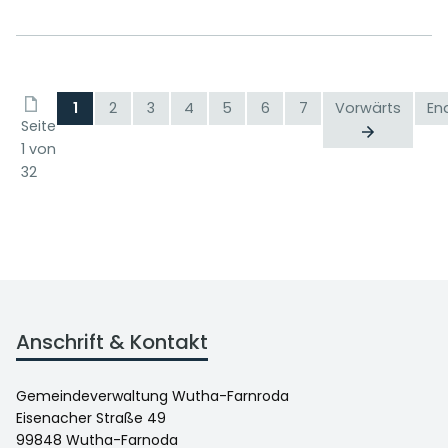
1
2
3
4
5
6
7
Vorwärts
En
Seite
1 von
32
Anschrift & Kontakt
Gemeindeverwaltung Wutha-Farnroda
Eisenacher Straße 49
99848 Wutha-Farnoda