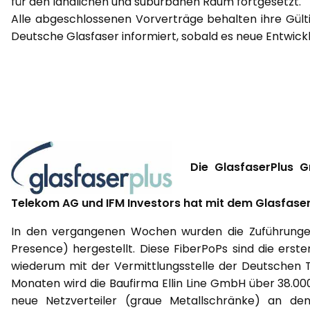
für den ländlichen und suburbanen Raum fortgesetzt.
Alle abgeschlossenen Vorverträge behalten ihre Gültig
Deutsche Glasfaser informiert, sobald es neue Entwickl
Die GlasfaserPlus Gm
Telekom AG und IFM Investors hat mit dem Glasfas
In den vergangenen Wochen wurden die Zuführungen 
Presence) hergestellt. Diese FiberPoPs sind die erst
wiederum mit der Vermittlungsstelle der Deutschen 
Monaten wird die Baufirma Ellin Line GmbH über 38.00
neue Netzverteiler (graue Metallschränke) an den