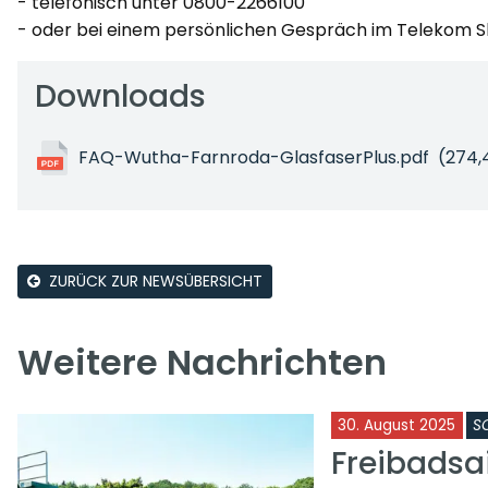
- telefonisch unter 0800-2266100
- oder bei einem persönlichen Gespräch im Telekom Sho
Downloads
FAQ-Wutha-Farnroda-GlasfaserPlus.pdf
(274,
ZURÜCK ZUR NEWSÜBERSICHT
Weitere Nachrichten
30. August 2025
S
Freibadsa