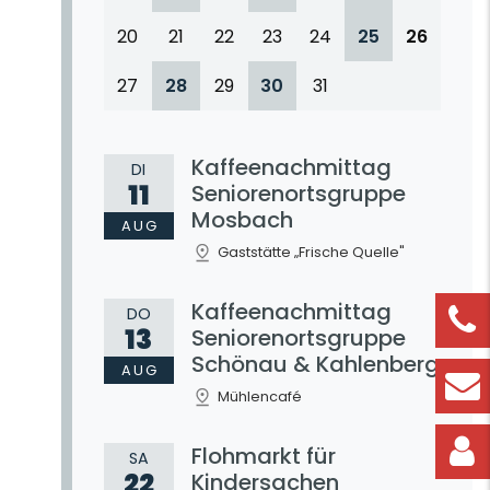
20
21
22
23
24
25
26
27
28
29
30
31
Kaffeenachmittag
DI
11
Seniorenortsgruppe
Mosbach
AUG
Gaststätte „Frische Quelle"
Kaffeenachmittag
DO
13
Seniorenortsgruppe
Schönau & Kahlenberg
AUG
Mühlencafé
Flohmarkt für
SA
22
Kindersachen