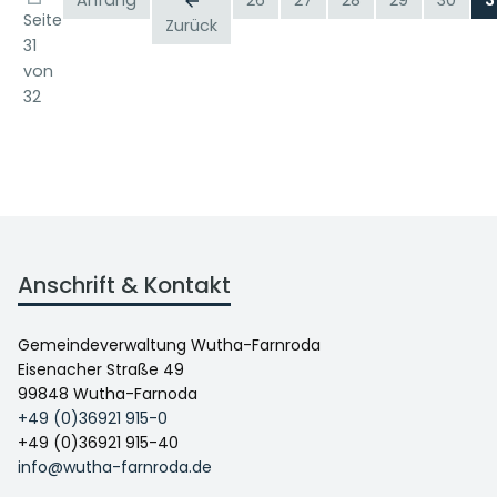
Anfang
26
27
28
29
30
3
Seite
Zurück
31
von
32
Anschrift & Kontakt
Gemeindeverwaltung Wutha-Farnroda
Eisenacher Straße 49
99848 Wutha-Farnoda
+49 (0)36921 915-0
+49 (0)36921 915-40
info@wutha-farnroda.de