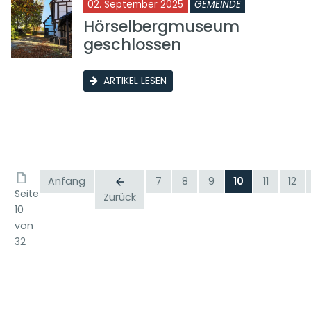
02. September 2025
GEMEINDE
Hörselbergmuseum
geschlossen
ARTIKEL LESEN
Anfang
7
8
9
10
11
12
Seite
Zurück
10
von
32