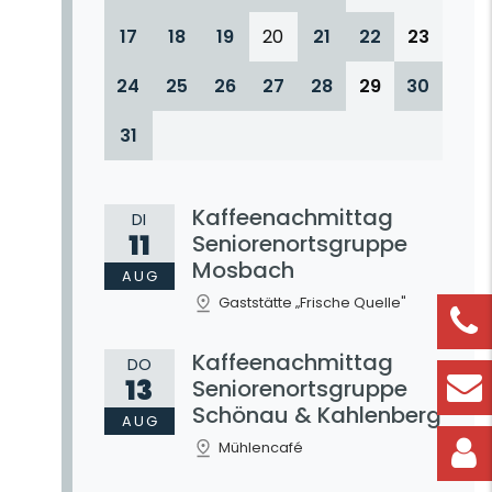
17
18
19
20
21
22
23
24
25
26
27
28
29
30
31
Kaffeenachmittag
DI
11
Seniorenortsgruppe
Mosbach
AUG
Gaststätte „Frische Quelle"
Kaffeenachmittag
DO
13
Seniorenortsgruppe
Schönau & Kahlenberg
AUG
Mühlencafé