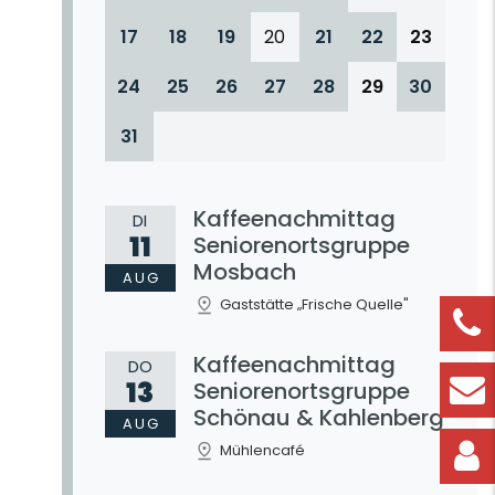
17
18
19
20
21
22
23
24
25
26
27
28
29
30
31
Kaffeenachmittag
DI
11
Seniorenortsgruppe
Mosbach
AUG
Gaststätte „Frische Quelle"
Kaffeenachmittag
DO
13
Seniorenortsgruppe
Schönau & Kahlenberg
AUG
Mühlencafé