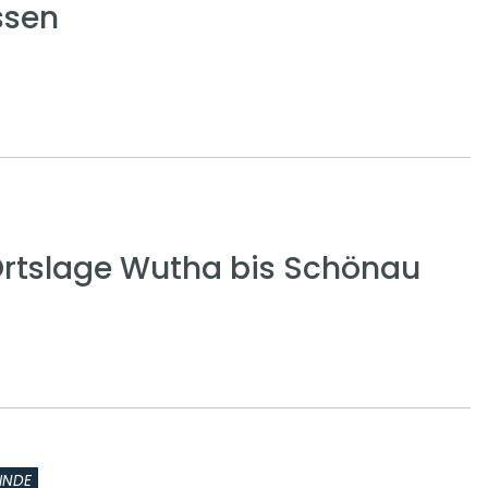
ssen
 Ortslage Wutha bis Schönau
INDE