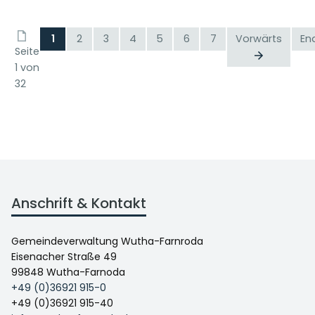
1
2
3
4
5
6
7
Vorwärts
En
Seite
1 von
32
Anschrift & Kontakt
Gemeindeverwaltung Wutha-Farnroda
Eisenacher Straße 49
99848 Wutha-Farnoda
+49 (0)36921 915-0
+49 (0)36921 915-40