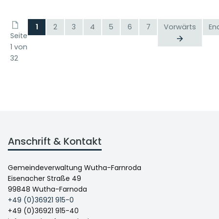
1
2
3
4
5
6
7
Vorwärts
En
Seite
1 von
32
Anschrift & Kontakt
Gemeindeverwaltung Wutha-Farnroda
Eisenacher Straße 49
99848 Wutha-Farnoda
+49 (0)36921 915-0
+49 (0)36921 915-40