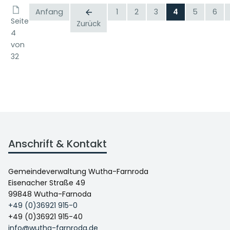
Anfang
1
2
3
4
5
6
Seite
Zurück
4
von
32
Anschrift & Kontakt
Gemeindeverwaltung Wutha-Farnroda
Eisenacher Straße 49
99848 Wutha-Farnoda
+49 (0)36921 915-0
+49 (0)36921 915-40
info@wutha-farnroda.de