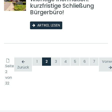
kurzfristige Schließung
Bürgerbüro!
ARTIKEL LESEN
1
2
3
4
5
6
7
Vorw
Seite
Zurück
2
von
32