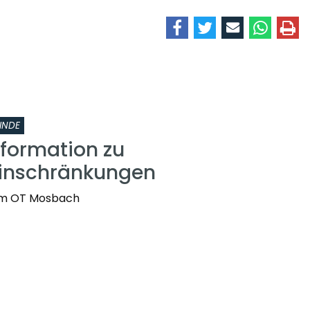
INDE
nformation zu
einschränkungen
t im OT Mosbach