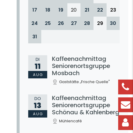
17
18
19
20
21
22
23
24
25
26
27
28
29
30
31
Kaffeenachmittag
DI
11
Seniorenortsgruppe
Mosbach
AUG
Gaststätte „Frische Quelle"
Kaffeenachmittag
DO
13
Seniorenortsgruppe
Schönau & Kahlenberg
AUG
Mühlencafé