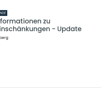
NDE
nformationen zu
inschänkungen - Update
nberg