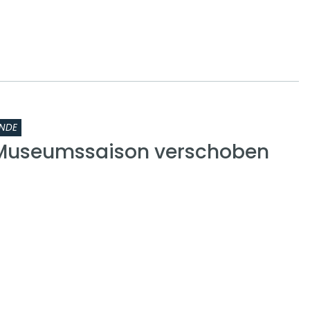
NDE
 Museumssaison verschoben