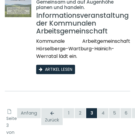
Gemeinsam und auf Augenhöhe
planen und handeln.
Informationsveranstaltung
der Kommunalen
Arbeitsgemeinschaft
Kommunale Arbeitgemeinschaft
Hörselberge-Wartburg-Hainich-
Werratal lädt ein.
ARTIKEL LESEN
Anfang
1
2
3
4
5
6
Seite
Zurück
3
von