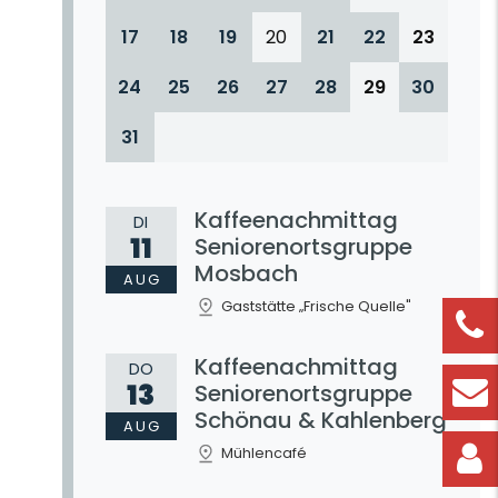
17
18
19
20
21
22
23
24
25
26
27
28
29
30
31
Kaffeenachmittag
DI
11
Seniorenortsgruppe
Mosbach
AUG
Gaststätte „Frische Quelle"
Kaffeenachmittag
DO
13
Seniorenortsgruppe
Schönau & Kahlenberg
AUG
Mühlencafé