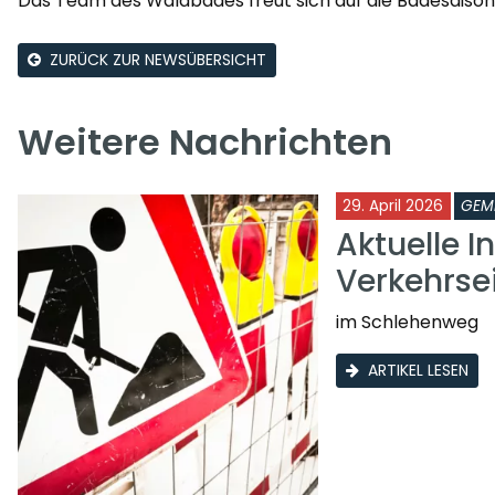
Das Team des Waldbades freut sich auf die Badesaison
ZURÜCK ZUR NEWSÜBERSICHT
Weitere Nachrichten
29. April 2026
GEM
Aktuelle I
Verkehrs
im Schlehenweg
ARTIKEL LESEN