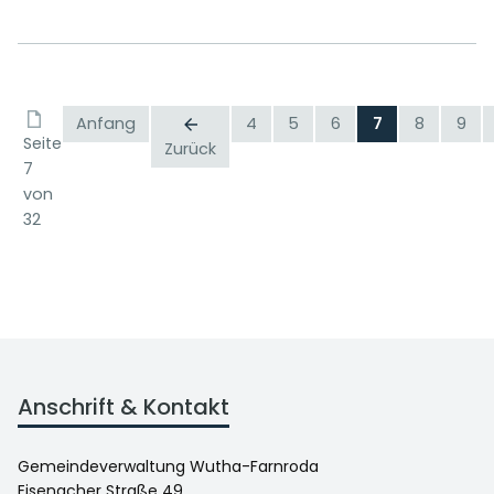
Anfang
4
5
6
7
8
9
Seite
Zurück
7
von
32
Anschrift & Kontakt
Gemeindeverwaltung Wutha-Farnroda
Eisenacher Straße 49