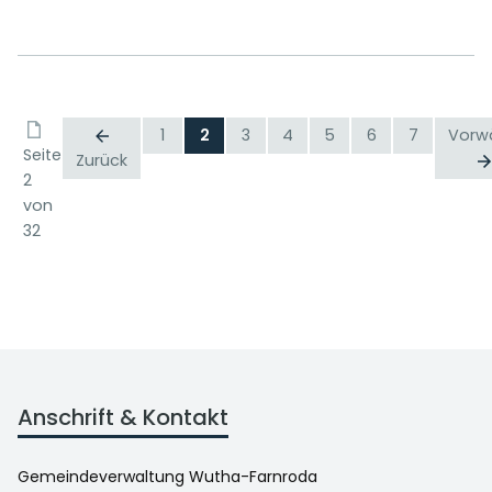
1
2
3
4
5
6
7
Vorw
Seite
Zurück
2
von
32
Anschrift & Kontakt
Gemeindeverwaltung Wutha-Farnroda