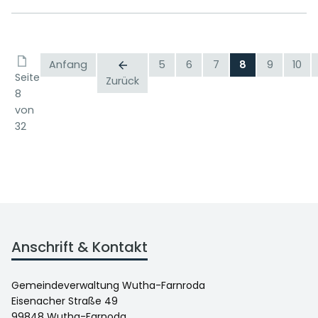
Anfang
5
6
7
8
9
10
Seite
Zurück
8
von
32
Anschrift & Kontakt
Gemeindeverwaltung Wutha-Farnroda
Eisenacher Straße 49
99848 Wutha-Farnoda