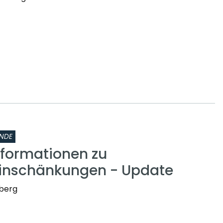
NDE
nformationen zu
inschänkungen - Update
nberg