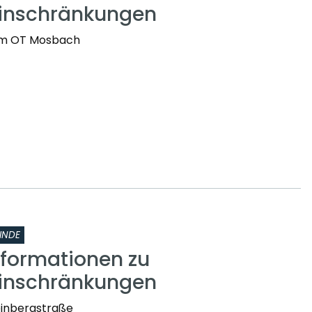
einschränkungen
t im OT Mosbach
INDE
nformationen zu
einschränkungen
einbergstraße