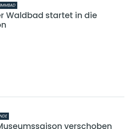
IMMBAD
 Waldbad startet in die
on
NDE
 Museumssaison verschoben