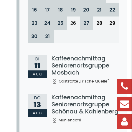
16
17
18
19
20
21
22
23
24
25
26
27
28
29
30
31
Kaffeenachmittag
DI
11
Seniorenortsgruppe
Mosbach
AUG
Gaststätte „Frische Quelle"
Kaffeenachmittag
DO
13
Seniorenortsgruppe
Schönau & Kahlenberg
AUG
Mühlencafé