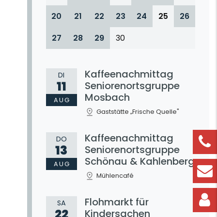
20
21
22
23
24
25
26
27
28
29
30
Kaffeenachmittag
DI
11
Seniorenortsgruppe
Mosbach
AUG
Gaststätte „Frische Quelle"
Kaffeenachmittag
DO
13
Seniorenortsgruppe
Schönau & Kahlenberg
AUG
Mühlencafé
Flohmarkt für
SA
22
Kindersachen