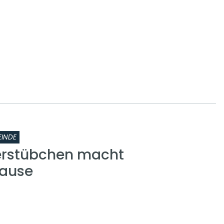
INDE
erstübchen macht
ause