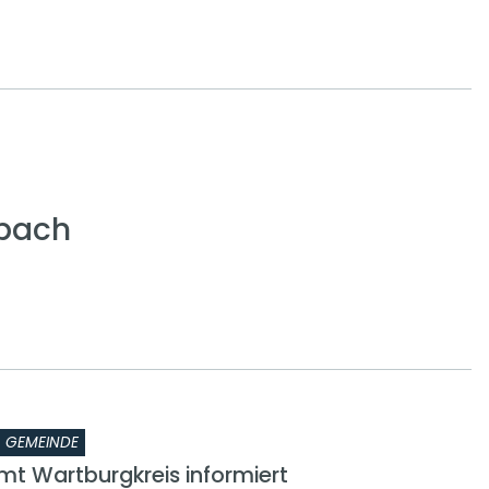
bach
GEMEINDE
t Wartburgkreis informiert