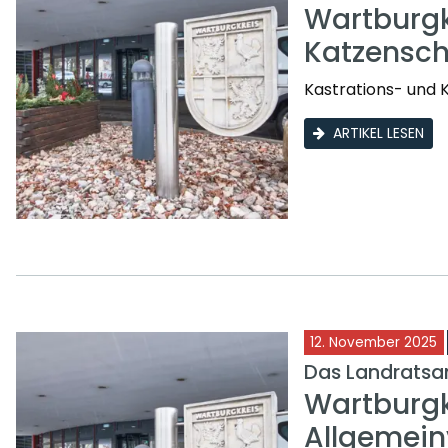
Wartburgk
Katzensc
Kastrations- und 
ARTIKEL LESEN
12. November 2025
Das Landratsam
Wartburgk
Allgemein