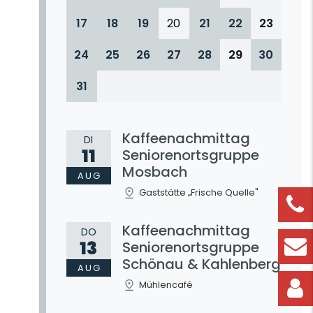
17
18
19
20
21
22
23
24
25
26
27
28
29
30
31
Kaffeenachmittag
DI
11
Seniorenortsgruppe
Mosbach
AUG
Gaststätte „Frische Quelle"
Kaffeenachmittag
DO
13
Seniorenortsgruppe
Schönau & Kahlenberg
AUG
Mühlencafé