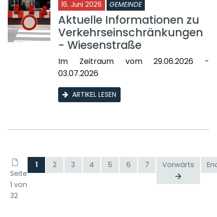
16. Juni 2026
GEMEINDE
Aktuelle Informationen zu
Verkehrseinschränkungen
- Wiesenstraße
Im Zeitraum vom 29.06.2026 -
03.07.2026
ARTIKEL LESEN
1
2
3
4
5
6
7
Vorwärts
En
Seite
1 von
32