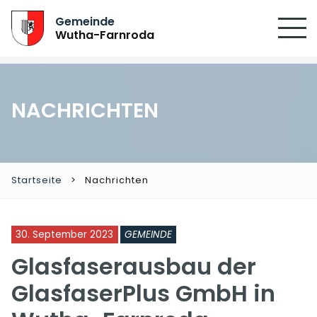
Gemeinde
Wutha-Farnroda
NACHRICHTEN
Startseite
Nachrichten
30. September 2023
GEMEINDE
Glasfaserausbau der
GlasfaserPlus GmbH in