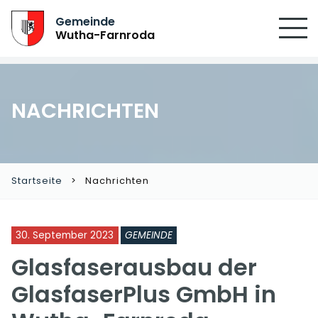
Gemeinde
Wutha-Farnroda
NACHRICHTEN
Startseite
Nachrichten
30. September 2023
GEMEINDE
Glasfaserausbau der
GlasfaserPlus GmbH in