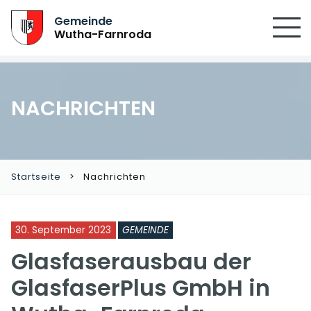
Gemeinde
Wutha-Farnroda
NACHRICHTEN
Startseite
Nachrichten
30. September 2023
GEMEINDE
Glasfaserausbau der
GlasfaserPlus GmbH in