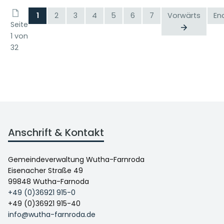
1
2
3
4
5
6
7
Vorwärts
En
Seite
1 von
32
Anschrift & Kontakt
Gemeindeverwaltung Wutha-Farnroda
Eisenacher Straße 49
99848 Wutha-Farnoda
+49 (0)36921 915-0
+49 (0)36921 915-40
info@wutha-farnroda.de