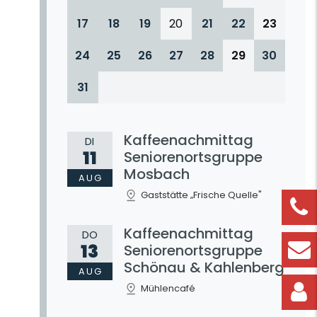
17
18
19
20
21
22
23
24
25
26
27
28
29
30
31
Kaffeenachmittag
DI
11
Seniorenortsgruppe
Mosbach
AUG
Gaststätte „Frische Quelle"
Kaffeenachmittag
DO
13
Seniorenortsgruppe
Schönau & Kahlenberg
AUG
Mühlencafé