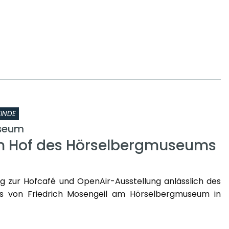
INDE
seum
m Hof des Hörselbergmuseums
ng zur Hofcafé und OpenAir-Ausstellung anlässlich des
s von Friedrich Mosengeil am Hörselbergmuseum in