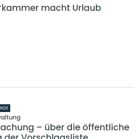
erkammer macht Urlaub
INDE
altung
chung – über die öffentliche
 der Vorschlagsliste