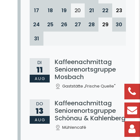
17
18
19
20
21
22
23
24
25
26
27
28
29
30
31
Kaffeenachmittag
DI
11
Seniorenortsgruppe
Mosbach
AUG
Gaststätte „Frische Quelle"
Kaffeenachmittag
DO
13
Seniorenortsgruppe
Schönau & Kahlenberg
AUG
Mühlencafé