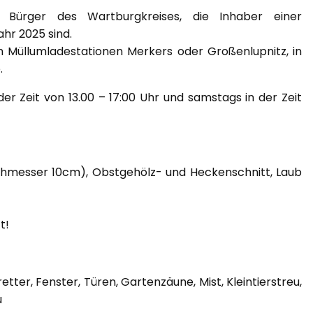
d Bürger des Wartburgkreises, die Inhaber einer
ahr 2025 sind.
n Müllumladestationen Merkers oder Großenlupnitz, in
.
er Zeit von 13.00 – 17:00 Uhr und samstags in der Zeit
hmesser 10cm), Obstgehölz- und Heckenschnitt, Laub
t!
tter, Fenster, Türen, Gartenzäune, Mist, Kleintierstreu,
u