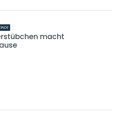
INDE
erstübchen macht
ause