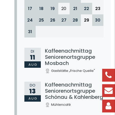
17
18
19
20
21
22
23
24
25
26
27
28
29
30
31
Kaffeenachmittag
DI
11
Seniorenortsgruppe
Mosbach
AUG
Gaststätte „Frische Quelle"
Kaffeenachmittag
DO
13
Seniorenortsgruppe
Schönau & Kahlenberg
AUG
Mühlencafé