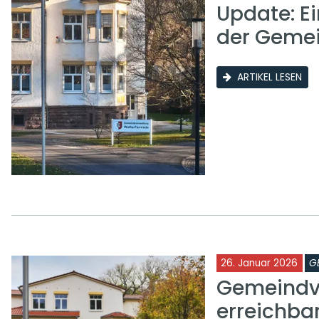
Update: E
der Geme
ARTIKEL LESEN
26. Januar 2026
G
Gemeindve
erreichba