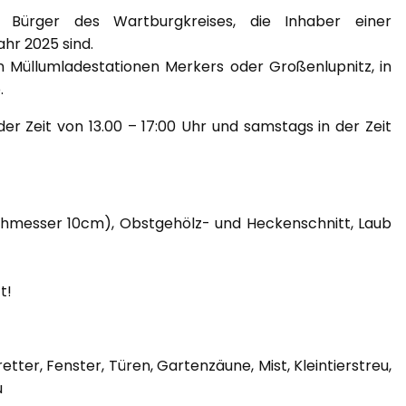
d Bürger des Wartburgkreises, die Inhaber einer
ahr 2025 sind.
n Müllumladestationen Merkers oder Großenlupnitz, in
.
er Zeit von 13.00 – 17:00 Uhr und samstags in der Zeit
hmesser 10cm), Obstgehölz- und Heckenschnitt, Laub
t!
tter, Fenster, Türen, Gartenzäune, Mist, Kleintierstreu,
u