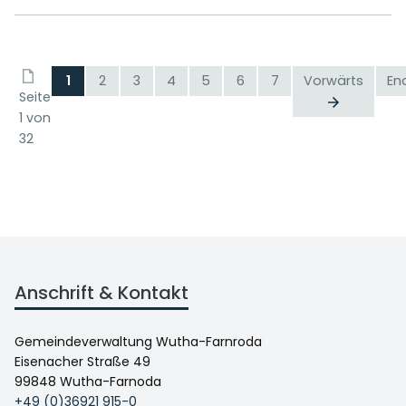
1
2
3
4
5
6
7
Vorwärts
En
Seite
1 von
32
Anschrift & Kontakt
Gemeindeverwaltung Wutha-Farnroda
Eisenacher Straße 49
99848 Wutha-Farnoda
+49 (0)36921 915-0