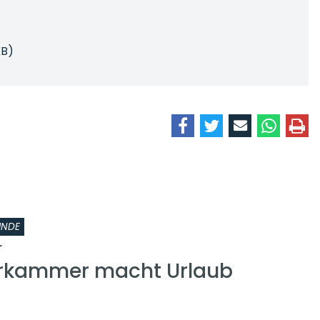
KB)
INDE
r
erkammer macht Urlaub