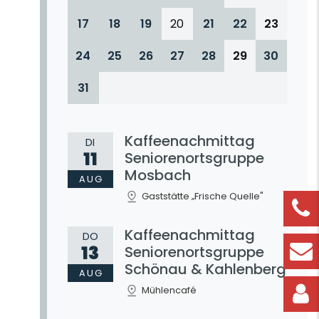
17
18
19
20
21
22
23
24
25
26
27
28
29
30
31
Kaffeenachmittag
DI
11
Seniorenortsgruppe
Mosbach
AUG
Gaststätte „Frische Quelle"
Kaffeenachmittag
DO
13
Seniorenortsgruppe
Schönau & Kahlenberg
AUG
Mühlencafé