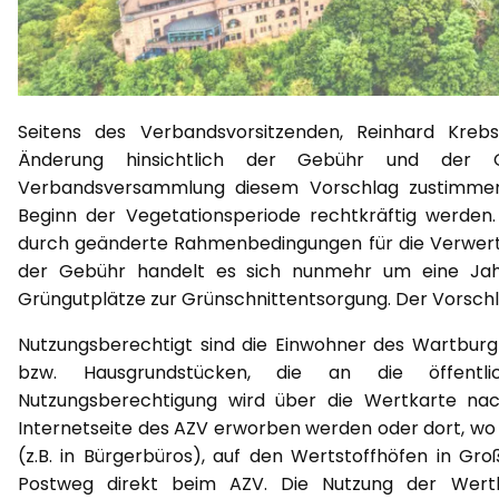
Seitens des Verbandsvorsitzenden, Reinhard Krebs
Änderung hinsichtlich der Gebühr und der Gr
Verbandsversammlung diesem Vorschlag zustimmen
Beginn der Vegetationsperiode rechtkräftig werden.
durch geänderte Rahmenbedingungen für die Verwertu
der Gebühr handelt es sich nunmehr um eine Jah
Grüngutplätze zur Grünschnittentsorgung. Der Vorschla
Nutzungsberechtigt sind die Einwohner des Wartburgk
bzw. Hausgrundstücken, die an die öffentlic
Nutzungsberechtigung wird über die Wertkarte na
Internetseite des AZV erworben werden oder dort, wo
(z.B. in Bürgerbüros), auf den Wertstoffhöfen in Gr
Postweg direkt beim AZV. Die Nutzung der Wertk