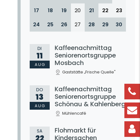
17
18
19
20
21
22
23
24
25
26
27
28
29
30
Kaffeenachmittag
DI
11
Seniorenortsgruppe
Mosbach
AUG
Gaststätte „Frische Quelle"
Kaffeenachmittag
DO
13
Seniorenortsgruppe
Schönau & Kahlenberg
AUG
Mühlencafé
Flohmarkt für
SA
22
Kindersachen