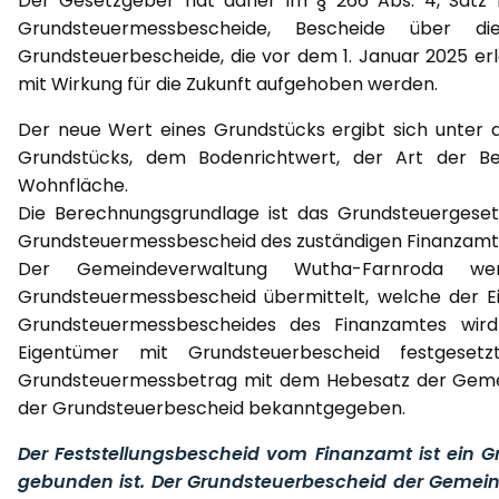
Der Gesetzgeber hat daher im § 266 Abs. 4, Satz 1 
Grundsteuermessbescheide, Bescheide über d
Grundsteuerbescheide, die vor dem 1. Januar 2025 er
mit Wirkung für die Zukunft aufgehoben werden.
Der neue Wert eines Grundstücks ergibt sich unter 
Grundstücks, dem Bodenrichtwert, der Art der 
Wohnfläche.
Die Berechnungsgrundlage ist das Grundsteuergese
Grundsteuermessbescheid des zuständigen Finanzamtes
Der Gemeindeverwaltung Wutha-Farnroda 
Grundsteuermessbescheid übermittelt, welche der Ei
Grundsteuermessbescheides des Finanzamtes wir
Eigentümer mit Grundsteuerbescheid festgeset
Grundsteuermessbetrag mit dem Hebesatz der Gemein
der Grundsteuerbescheid bekanntgegeben.
Der Feststellungsbescheid vom Finanzamt ist ein 
gebunden ist. Der Grundsteuerbescheid der Gemein