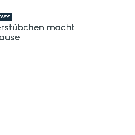
INDE
erstübchen macht
ause