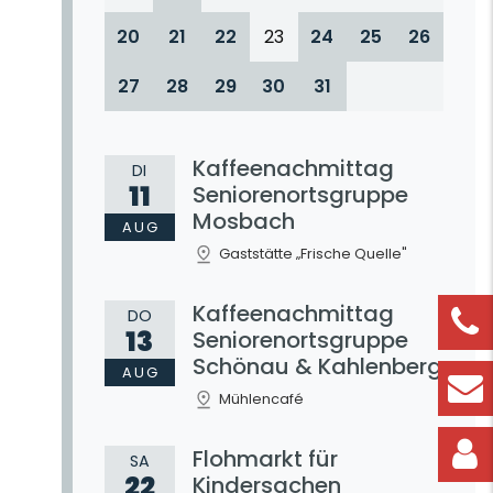
20
21
22
23
24
25
26
27
28
29
30
31
Kaffeenachmittag
DI
11
Seniorenortsgruppe
Mosbach
AUG
Gaststätte „Frische Quelle"
Kaffeenachmittag
DO
13
Seniorenortsgruppe
Schönau & Kahlenberg
AUG
Mühlencafé
Flohmarkt für
SA
22
Kindersachen