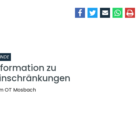
INDE
nformation zu
einschränkungen
t im OT Mosbach