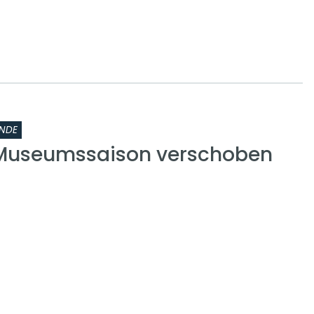
NDE
 Museumssaison verschoben