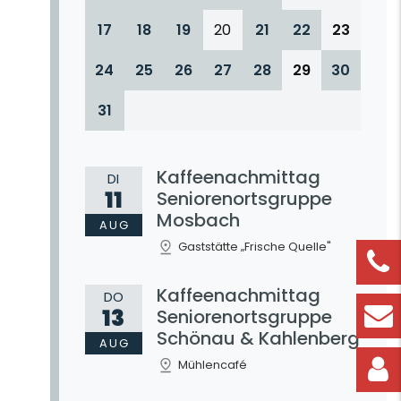
17
18
19
20
21
22
23
24
25
26
27
28
29
30
31
Kaffeenachmittag
DI
11
Seniorenortsgruppe
Mosbach
AUG
Gaststätte „Frische Quelle"
Kaffeenachmittag
DO
13
Seniorenortsgruppe
Schönau & Kahlenberg
AUG
Mühlencafé