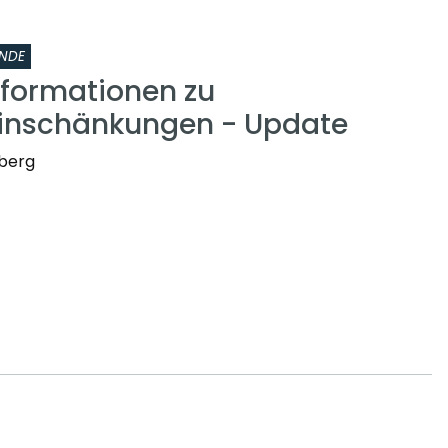
NDE
nformationen zu
inschänkungen - Update
nberg