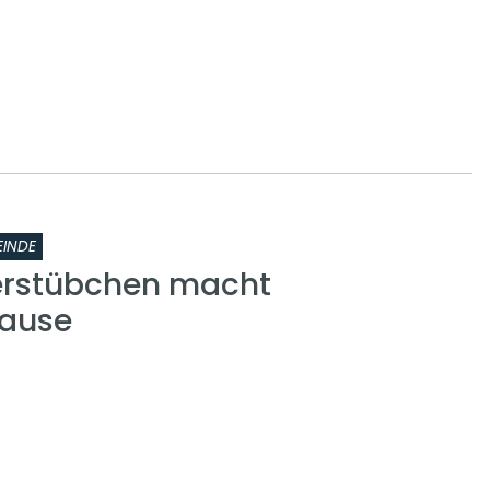
INDE
erstübchen macht
ause