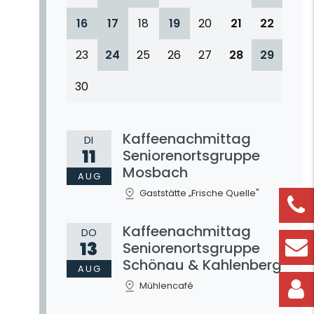
16
17
18
19
20
21
22
23
24
25
26
27
28
29
30
Kaffeenachmittag
DI
11
Seniorenortsgruppe
Mosbach
AUG
Gaststätte „Frische Quelle"
Kaffeenachmittag
DO
13
Seniorenortsgruppe
Schönau & Kahlenberg
AUG
Mühlencafé