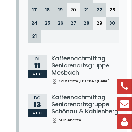
17
18
19
20
21
22
23
24
25
26
27
28
29
30
31
Kaffeenachmittag
DI
11
Seniorenortsgruppe
Mosbach
AUG
Gaststätte „Frische Quelle"
Kaffeenachmittag
DO
13
Seniorenortsgruppe
Schönau & Kahlenberg
AUG
Mühlencafé