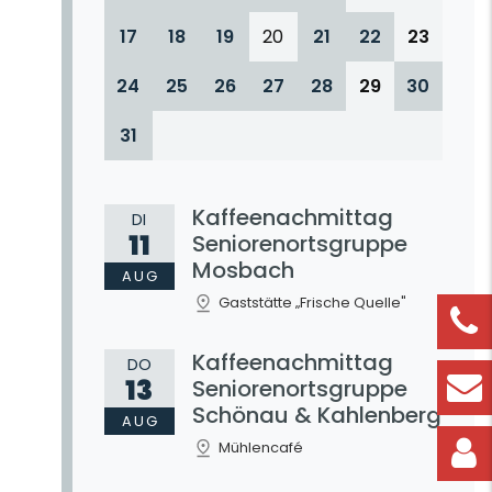
17
18
19
20
21
22
23
24
25
26
27
28
29
30
31
Kaffeenachmittag
DI
11
Seniorenortsgruppe
Mosbach
AUG
Gaststätte „Frische Quelle"
Kaffeenachmittag
DO
13
Seniorenortsgruppe
Schönau & Kahlenberg
AUG
Mühlencafé